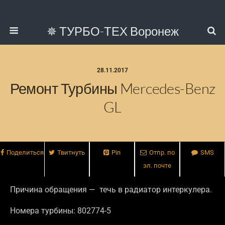
✵ ТУРБО-ТЕХ Воронеж
28.11.2017
Ремонт Турбины Mercedes-Benz
GL
Поделиться
Твитнуть
Pin
Отпр. по
SMS
эл. почте
Причина обращения — течь в радиатор интеркулера.
Номера турбины: 802774-5