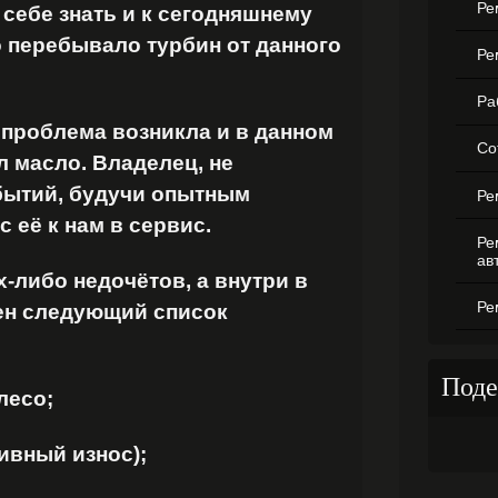
Ре
 себе знать и к сегодняшнему
 перебывало турбин от данного
Ре
Ра
роблема возникла и в данном
Со
л масло. Владелец, не
бытий, будучи опытным
Ре
 её к нам в сервис.
Ре
ав
либо недочётов, а внутри в
Ре
ен следующий список
Поде
лесо;
вный износ);