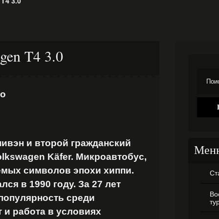
T4 3.0
gen T4 3.0
ло
вэн и второй гражданский
Мен
lkswagen Käfer. Микроавтобус,
емых символов эпохи хиппи.
Ст
ся в 1990 году. За 27 лет
Во
популярность среди
ту
 и работа в условиях