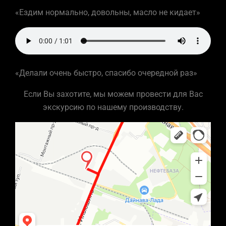
«Ездим нормально, довольны, масло не кидает»
«Делали очень быстро, спасибо очередной раз»
Если Вы захотите, мы можем провести для Вас
экскурсию по нашему производству.