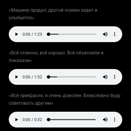
«Машину продал, другой хозяин ездит и
улыбается»
«Всё отлично, всё хорошо. Всё объяснили и
показали»
«Всё прекрасно, я очень доволен. Безусловно буду
советовать другим»