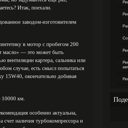
Ре
етесь? Итак, поехали.
Ре
ндованное заводом-изготовителем
Ра
Со
интетику в мотор с пробегом 200
Ре
т масло» — это может быть
ю вентиляции картера, сальника или
Ре
ав
юбом случае, есть смысл попытаться
лку 15W40, окончательно добивая
Ре
 10000 км.
Поде
комендация особенно актуальна,
а счет наличия турбокомпрессора и