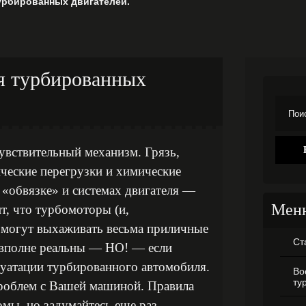
урбированных двигателей.
я турбированных
увствительный механизм. Грязь,
ческие перегрузки и химические
 «обвязке» и системах двигателя —
Мен
ит, что турбомоторы (и,
е могут выхаживать весьма приличные
Ст
 вполне реальны — НО! — если
луатации турбированного автомобиля.
Во
ту
 проблем с Вашей машиной. Правила
мы, но задумайтесь еще раз,