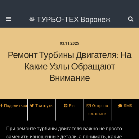
✵ ТУРБО-ТЕХ Воронеж
03.11.2025
Ремонт Турбины Двигателя: На
Какие Узлы Обращают
Внимание
Поделиться
Твитнуть
Pin
Отпр. по
SMS
эл. почте
При ремонте турбины двигателя важно не просто
заменить изношенные детали, а понимать, какие